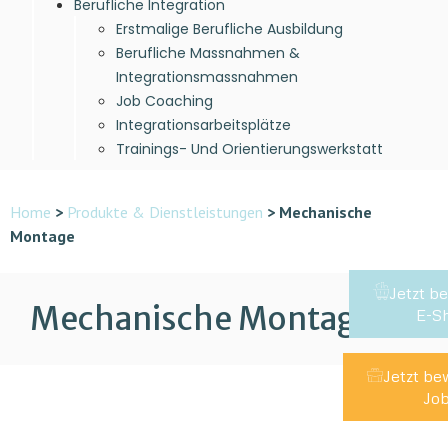
Berufliche Integration
Erstmalige Berufliche Ausbildung
Berufliche Massnahmen &
Integrationsmassnahmen
Job Coaching
Integrationsarbeitsplätze
Trainings- Und Orientierungswerkstatt
Home
>
Produkte & Dienstleistungen
>
Mechanische
Montage
Jetzt be
Mechanische Montage
E-S
Jetzt b
Jo