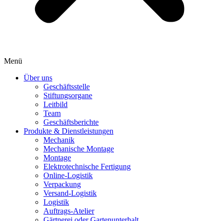
Menü
Über uns
Geschäftsstelle
Stiftungsorgane
Leitbild
Team
Geschäftsberichte
Produkte & Dienstleistungen
Mechanik
Mechanische Montage
Montage
Elektrotechnische Fertigung
Online-Logistik
Verpackung
Versand-Logistik
Logistik
Auftrags-Atelier
Gärtnerei oder Gartenunterhalt